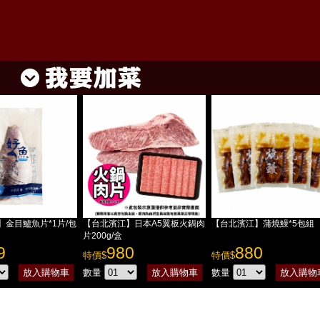
】金目鱸魚片*1片/包
【台北濱江】日本A5翼板火鍋肉
【台北濱江】蒲燒鰻*5包組
片200g/盒
9
980
880
特價$
特價$
數量
數量