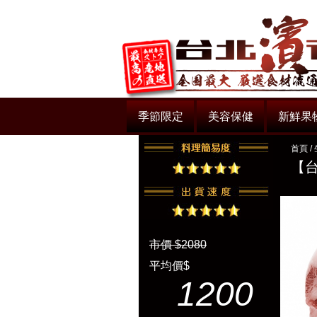
季節限定
美容保健
新鮮果
首頁
/
【台
市價 $2080
平均價$
1200