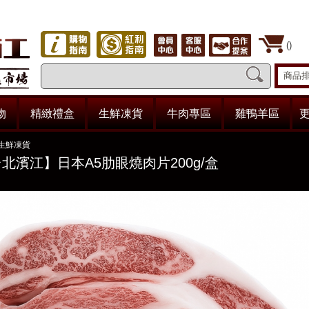
(
)
商品
物
精緻禮盒
生鮮凍貨
牛肉專區
雞鴨羊區
更
生鮮凍貨
北濱江】日本A5肋眼燒肉片200g/盒