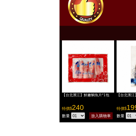
【台北濱江】鮮嫩鯛魚片*1包
【台北濱江
240
19
特價$
特價$
數量
數量