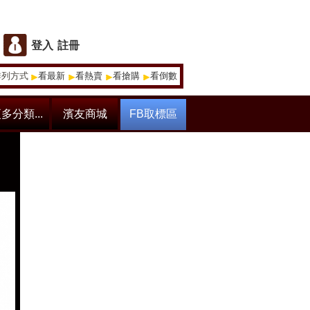
登入
註冊
排列方式
看最新
看熱賣
看搶購
看倒數
多分類...
濱友商城
FB取標區