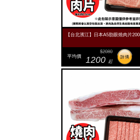
【台北濱江】日本A5肋眼燒肉片200
$2080
平均價
1200
起