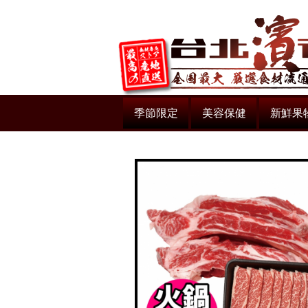
季節限定
美容保健
新鮮果