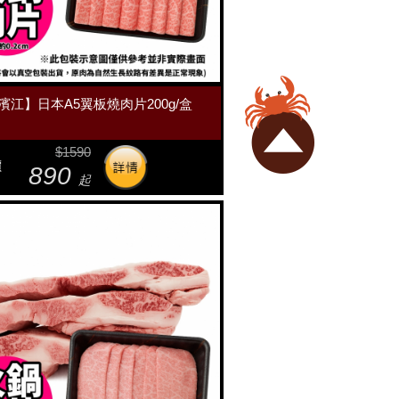
濱江】日本A5翼板燒肉片200g/盒
$1590
價
890
起