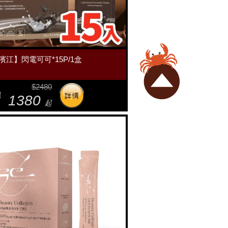
濱江】閃電可可*15P/1盒
$2480
價
1380
起