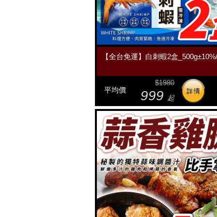
【全台免運】白刺蝦2盒_500g±10%
$1980
平均價
999
起