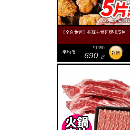
【全台免運】香蒜去骨雞腿排/5包
$1390
平均價
690
起