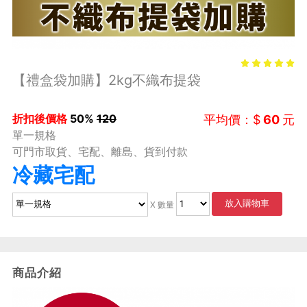
【禮盒袋加購】2kg不織布提袋
折扣後價格
50%
120
平均價：$
60
元
單一規格
可門市取貨、宅配、離島、貨到付款
冷藏宅配
放入購物車
X 數量
商品介紹