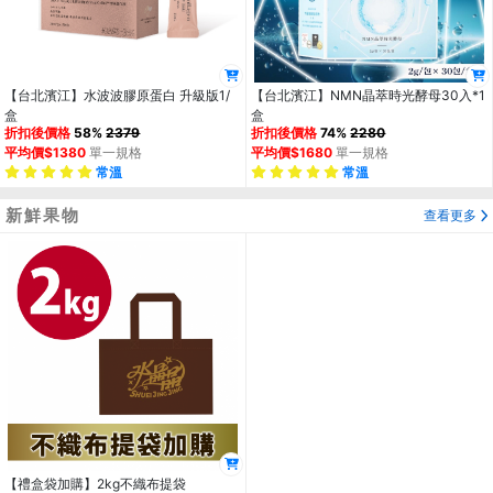
【台北濱江】水波波膠原蛋白 升級版1/
【台北濱江】NMN晶萃時光酵母30入*1
盒
盒
折扣後價格
58%
2379
折扣後價格
74%
2280
平均價$1380
單一規格
平均價$1680
單一規格
常溫
常溫
新鮮果物
查看更多
【禮盒袋加購】2kg不織布提袋