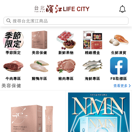
季節限定
美容保健
新鮮果物
精緻禮盒
生鮮凍貨
牛肉專區
雞鴨羊區
豬肉專區
海鮮專區
FB取標區
美容保健
查看更多