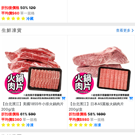
折扣後價格
50%
120
平均價$60
單一規格
冷藏
生鮮凍貨
查看更多
【台北濱江】美國1855牛小排火鍋肉片
【台北濱江】日本A5翼板火鍋肉片
200g/盒
200g/盒
折扣後價格
61%
590
折扣後價格
58%
1690
平均價$360
單一規格
平均價$980
單一規格
冷凍
冷凍