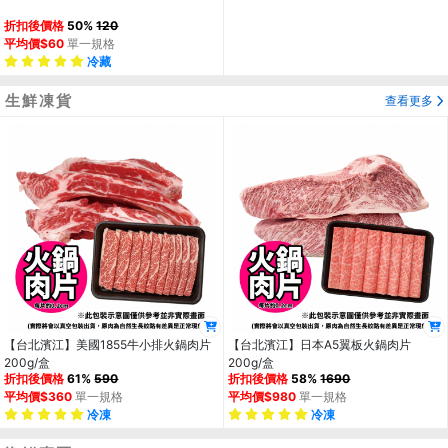
折扣後價格
50%
120
平均價$60
單一規格
冷藏
生鮮凍貨
查看更多
【台北濱江】美國1855牛小排火鍋肉片
【台北濱江】日本A5翼板火鍋肉片
200g/盒
200g/盒
折扣後價格
61%
590
折扣後價格
58%
1690
平均價$360
單一規格
平均價$980
單一規格
冷凍
冷凍