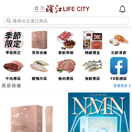
季節限定
美容保健
新鮮果物
精緻禮盒
生鮮凍貨
牛肉專區
雞鴨羊區
豬肉專區
海鮮專區
FB取標區
美容保健
查看更多