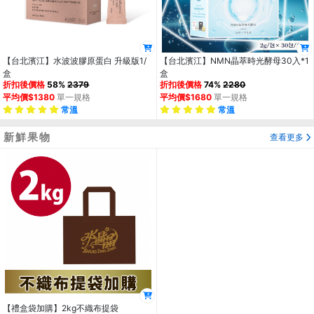
【台北濱江】水波波膠原蛋白 升級版1/
【台北濱江】NMN晶萃時光酵母30入*1
盒
盒
折扣後價格
58%
2379
折扣後價格
74%
2280
平均價$1380
單一規格
平均價$1680
單一規格
常溫
常溫
新鮮果物
查看更多
【禮盒袋加購】2kg不織布提袋