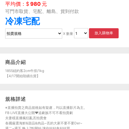
平均價：$
980
元
可門市取貨、宅配、離島、貨到付款
冷凍宅配
放入購物車
X 數量
商品介紹
1855紐約客2cm牛排/1kg
【4/17開始陸續出貨】
規格詳述
※直播拍賣之商品規格如有疑慮，均以直播影片為主。
FB LIVE直播大公開♥追劇族不可不看拍賣劇
夫妻檔直播瘋狂亂丟拍賣會
各國厳選海鮮&甜品&肉品~丟的大家不要不要Der~
週二~週五 晚上7點開始,讓你好好食好好買