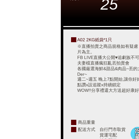
25
A02 2KG紙袋*1只
※直播拍賣之商品規格如有疑慮
片為主。
FB LIVE直播大公開♥追劇族
夫妻檔直播瘋狂亂丟拍賣會
各國厳選海鮮&甜品&肉品~丟的
Der~
週二~週五 晚上7點開始,讓你
點讚x設追蹤x持續鎖定
WOW!!分享禮還大方送超好康好
商品重量
配送方式
自行門市取貨
貨運宅配