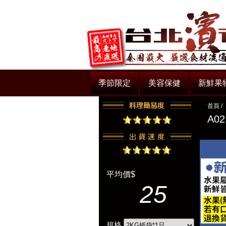
季節限定
美容保健
新鮮果
首頁
/
A0
平均價$
25
規格