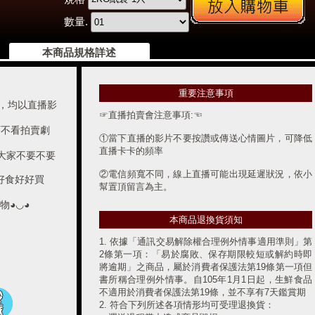
數量.
本商品規格詳述
重要注意事項
，均以直播影
☞直播拍賣會注意事項:☜
不可不看拍賣劇
①當下直播的影片不要按讚或傳送心情圖片，可降低
直播卡卡的頻率
大家不要不要
②電信頻寬不同，線上直播可能出現延遲狀況，依小
好好食好好買
幫置頂留言為主。
物◕◡◕
③所有得標商品和贈送品需自付運費$250元(得標金
本商品退換貨須知
額+250元)，含冷凍宅配保麗龍盒&保冰袋。(※離島
運費$360元。)
1. 依據「通訊交易解除權合理例外情事適用準則」第
2條第一項：「易於腐敗、保存期限較短或解約時即
●如遇商品溫層不同，須二台車分別運送，運費須另
將逾期」之商品，屬於消費者保護法第19條第一項但
計。
書所稱合理例外情事。自105年1月1日起，生鮮食品
不適用於消費者保護法第19條，並不享有7天鑑賞期
④直播非同日標單恕無法合併寄送。(※直播品如想與
2. 符合下列所述各項情形均可受理退換貨：
網路下單合併寄送，運費皆以$250元記算。)