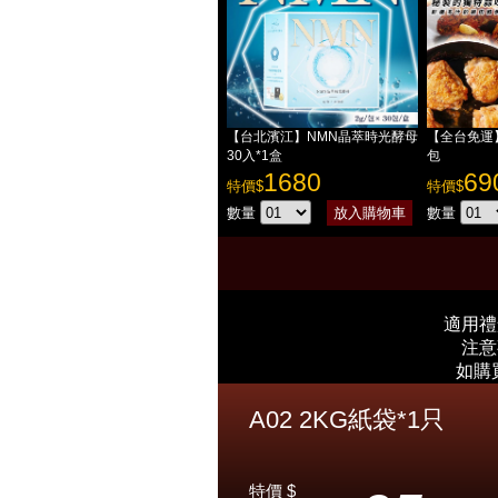
【台北濱江】NMN晶萃時光酵母
【全台免運
30入*1盒
包
1680
69
特價$
特價$
數量
數量
適用禮
注意
如購
A02 2KG紙袋*1只
特價 $