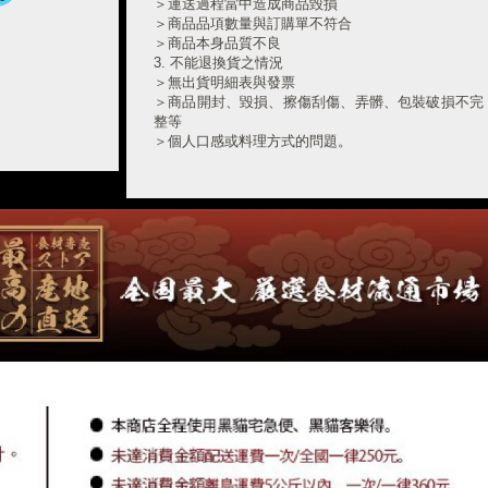
＞運送過程當中造成商品毀損
●合併定單前,請先查詢FB註冊mail與官網註冊mail,是
＞商品品項數量與訂購單不符合
否相同,不同則無法合併。
＞商品本身品質不良
3. 不能退換貨之情況
⑤得標者請於"當日23:59前私訊LINE"小幫手連絡真
＞無出貨明細表與發票
實姓名&電話&地址&到貨時間，未完成取標私訊者視
＞商品開封、毀損、擦傷刮傷、弄髒、包裝破損不完
同放棄得標資格(※若惡意欺騙本公司將依循IP並保留
整等
法律追朔權。)
＞個人口感或料理方式的問題。
＞消費者未按照保存方式造成品質不良
⑥寄放最多可放45天，必須付款完成。(※恕無法臨
4. 退款須知本站收到商品且無誤後，將於7~14個工
時更改取貨方式)
作天內退貨款給您，款項將退回原訂購人或匯款轉帳
人之銀行。
●自取者:須留發票已備取貨查詢
5. LINE客服中心：
https://line.me/ti/p/@jmp5628t
●宅配者:須備註指定到貨日。
⑦食材認知:每人對食材認知不同，詳見主持人講解能
接受再出價。
⑧每次加價以$100元以上為最低喊價單位。
⑨不接受出價後自行刪留言者，要求取消出價者，違
者不得再次參與競標。
⑩得標商品無提供試吃，並無鑑賞期，若收到商品如
有任何疑慮，請LINE私訊小幫手。