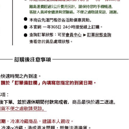
⑪直播拍賣競標商品，對出價得標者之公平和尊重恕
無法+1購買,敬請見諒。
⑫如遇瞬間湧入人群流量過大，請以LINE聯繫小幫手
☞
https://line.me/ti/p/@jmp5628t
⑬如有不完善之處，歡迎大家提供意見和給予鼓勵是
濱江的動力。