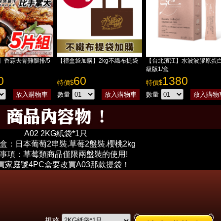
】香蒜去骨雞腿排/5
【禮盒袋加購】2kg不織布提袋
【台北濱江】水波波膠原蛋白
級版1/盒
0
60
1380
特價$
特價$
數量
數量
A02 2KG紙袋*1只
盒：日本葡萄2串裝.草莓2盤裝.櫻桃2kg
事項：草莓類商品僅限兩盤裝的使用!
買家庭號4PC盒要改買A03那款提袋！
規格