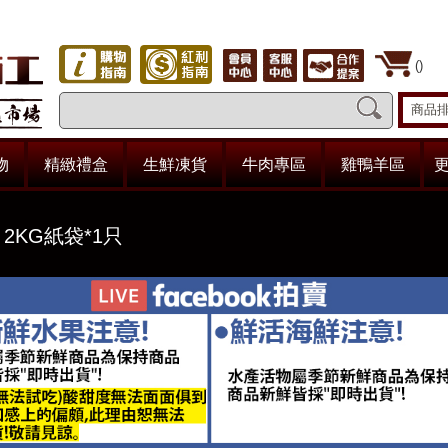
(
)
商品
物
精緻禮盒
生鮮凍貨
牛肉專區
雞鴨羊區
更
2 2KG紙袋*1只