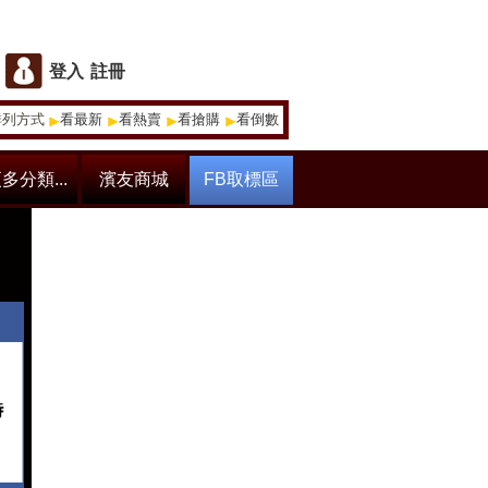
登入
註冊
排列方式
看最新
看熱賣
看搶購
看倒數
多分類...
濱友商城
FB取標區