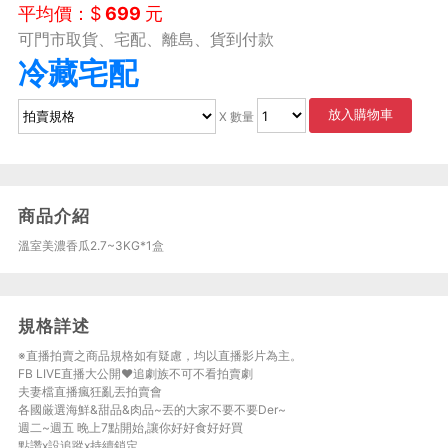
平均價：$
699
元
可門市取貨、宅配、離島、貨到付款
冷藏宅配
放入購物車
X 數量
商品介紹
溫室美濃香瓜2.7~3KG*1盒
規格詳述
※直播拍賣之商品規格如有疑慮，均以直播影片為主。
FB LIVE直播大公開♥追劇族不可不看拍賣劇
夫妻檔直播瘋狂亂丟拍賣會
各國厳選海鮮&甜品&肉品~丟的大家不要不要Der~
週二~週五 晚上7點開始,讓你好好食好好買
點讚x設追蹤x持續鎖定