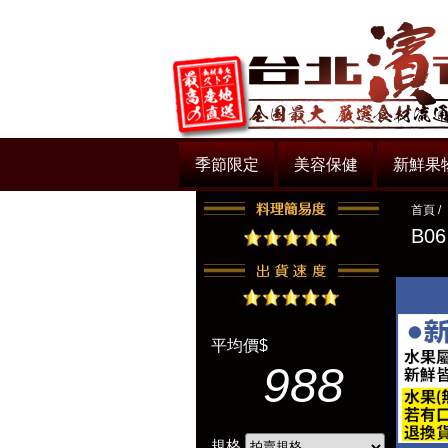
季節限定
美容保健
新鮮果
首頁
/
B0
平均價$
988
規格