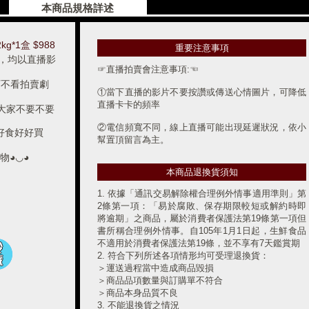
本商品規格詳述
g*1盒 $988
重要注意事項
，均以直播影
☞直播拍賣會注意事項:☜
不可不看拍賣劇
①當下直播的影片不要按讚或傳送心情圖片，可降低
直播卡卡的頻率
大家不要不要
②電信頻寬不同，線上直播可能出現延遲狀況，依小
好好食好好買
幫置頂留言為主。
物◕◡◕
③所有得標商品和贈送品需自付運費$250元(得標金
本商品退換貨須知
額+250元)，含冷凍宅配保麗龍盒&保冰袋。(※離島
運費$360元。)
1. 依據「通訊交易解除權合理例外情事適用準則」第
2條第一項：「易於腐敗、保存期限較短或解約時即
●如遇商品溫層不同，須二台車分別運送，運費須另
將逾期」之商品，屬於消費者保護法第19條第一項但
計。
書所稱合理例外情事。自105年1月1日起，生鮮食品
不適用於消費者保護法第19條，並不享有7天鑑賞期
④直播非同日標單恕無法合併寄送。(※直播品如想與
2. 符合下列所述各項情形均可受理退換貨：
網路下單合併寄送，運費皆以$250元記算。)
＞運送過程當中造成商品毀損
●合併定單前,請先查詢FB註冊mail與官網註冊mail,是
＞商品品項數量與訂購單不符合
否相同,不同則無法合併。
＞商品本身品質不良
3. 不能退換貨之情況