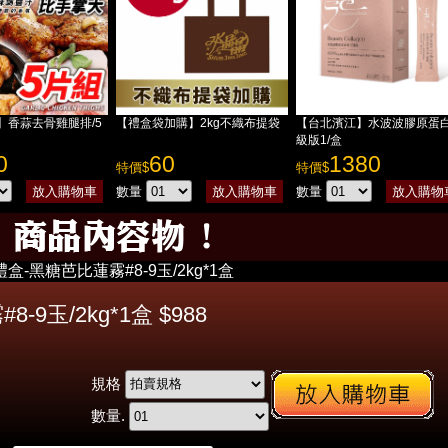
】香蒜去骨雞腿排/5
【禮盒袋加購】2kg不織布提袋
【台北濱江】水波波膠原蛋白
級版1/盒
0
60
1380
特價$
特價$
數量
數量
禮盒-黑糖芭比蓮霧#8-9玉/2kg*1盒
-9玉/2kg*1盒 $988
規格
數量.