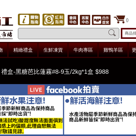
(
)
商品
物
精緻禮盒
生鮮凍貨
牛肉專區
雞鴨羊區
更
6 禮盒-黑糖芭比蓮霧#8-9玉/2kg*1盒 $988