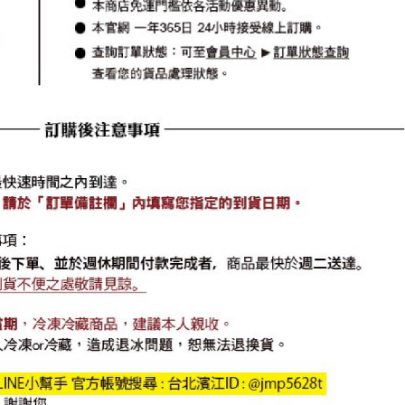
⑫如遇瞬間湧入人群流量過大，請以LINE聯繫小幫手
☞
https://line.me/ti/p/@jmp5628t
⑬如有不完善之處，歡迎大家提供意見和給予鼓勵是
濱江的動力。