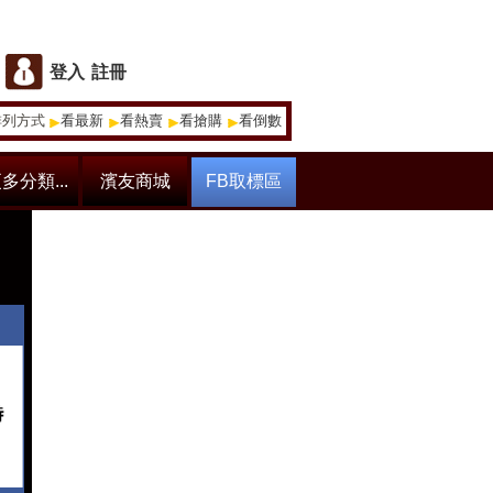
登入
註冊
排列方式
看最新
看熱賣
看搶購
看倒數
多分類...
濱友商城
FB取標區