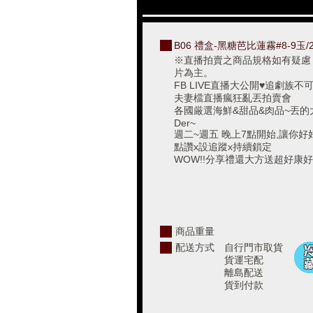
B06 禮盒-黑糖芭比蓮霧#8-9玉/2k
※直播拍賣之商品規格如有疑慮
片為主。
FB LIVE直播大公開♥追劇族
夫妻檔直播瘋狂亂丟拍賣會
各國厳選海鮮&甜品&肉品~丟的
Der~
週二~週五 晚上7點開始,讓你
點讚x設追蹤x持續鎖定
WOW!!分享禮還大方送超好康好
商品重量
配送方式
自行門市取貨
貨運宅配
離島配送
貨到付款