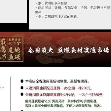
⑤得標者請於"當日23:59前私訊LINE"小幫手連絡真
＞無出貨明細表與發票
實姓名&電話&地址&到貨時間，未完成取標私訊者視
＞商品開封、毀損、擦傷刮傷、弄髒、包裝破損不完
同放棄得標資格(※若惡意欺騙本公司將依循IP並保留
整等
法律追朔權。)
＞個人口感或料理方式的問題。
＞消費者未按照保存方式造成品質不良
⑥寄放最多可放45天，必須付款完成。(※恕無法臨
4. 退款須知本站收到商品且無誤後，將於7~14個工
時更改取貨方式)
作天內退貨款給您，款項將退回原訂購人或匯款轉帳
人之銀行。
●自取者:須留發票已備取貨查詢
5. LINE客服中心：
https://line.me/ti/p/@jmp5628t
●宅配者:須備註指定到貨日。
⑦食材認知:每人對食材認知不同，詳見主持人講解能
接受再出價。
⑧每次加價以$100元以上為最低喊價單位。
⑨不接受出價後自行刪留言者，要求取消出價者，違
者不得再次參與競標。
⑩得標商品無提供試吃，並無鑑賞期，若收到商品如
有任何疑慮，請LINE私訊小幫手。
⑪直播拍賣競標商品，對出價得標者之公平和尊重恕
無法+1購買,敬請見諒。