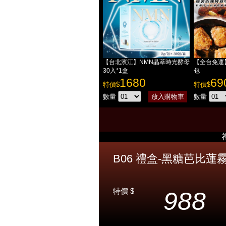
【台北濱江】NMN晶萃時光酵母
【全台免運
30入*1盒
包
1680
69
特價$
特價$
數量
數量
B06 禮盒-黑糖芭比蓮霧#8
特價 $
988