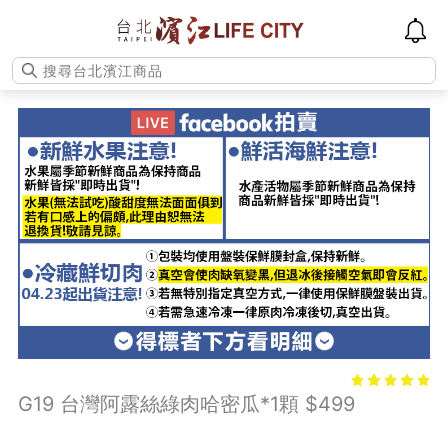
G19 台灣阿露絲綠肉哈密瓜*1顆 $499