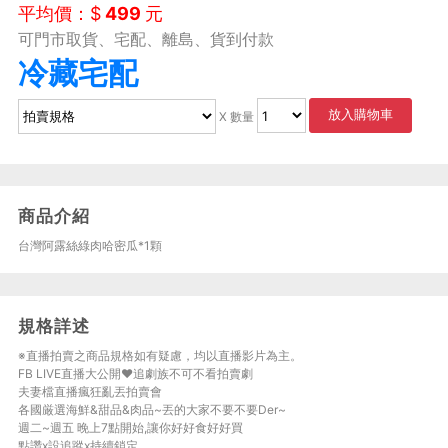
平均價：$
499
元
可門市取貨、宅配、離島、貨到付款
冷藏宅配
放入購物車
X 數量
商品介紹
台灣阿露絲綠肉哈密瓜*1顆
規格詳述
※直播拍賣之商品規格如有疑慮，均以直播影片為主。
FB LIVE直播大公開♥追劇族不可不看拍賣劇
夫妻檔直播瘋狂亂丟拍賣會
各國厳選海鮮&甜品&肉品~丟的大家不要不要Der~
週二~週五 晚上7點開始,讓你好好食好好買
點讚x設追蹤x持續鎖定