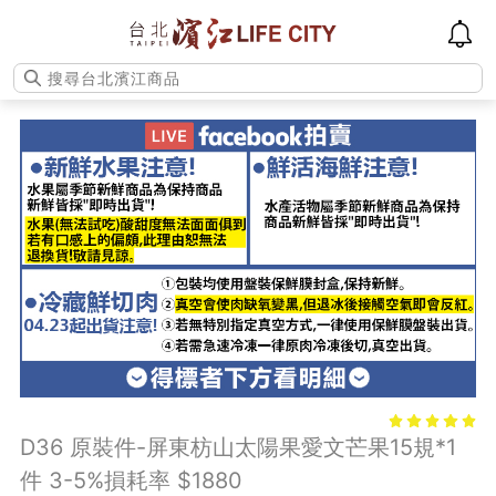
D36 原裝件-屏東枋山太陽果愛文芒果15規*1
件 3-5%損耗率 $1880