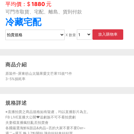
平均價：$
1880
元
可門市取貨、宅配、離島、貨到付款
冷藏宅配
放入購物車
X 數量
商品介紹
原裝件-屏東枋山太陽果愛文芒果15規*1件
3-5%損耗率
規格詳述
※直播拍賣之商品規格如有疑慮，均以直播影片為主。
FB LIVE直播大公開♥追劇族不可不看拍賣劇
夫妻檔直播瘋狂亂丟拍賣會
各國厳選海鮮&甜品&肉品~丟的大家不要不要Der~
週二~週五 晚上7點開始,讓你好好食好好買