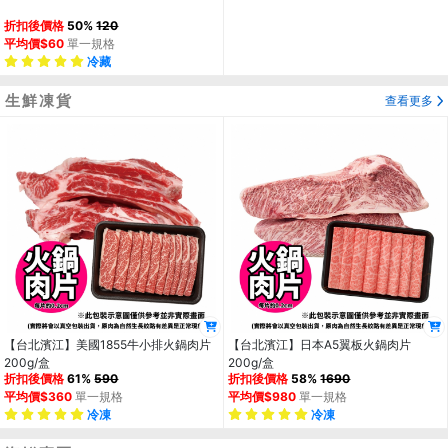
折扣後價格
50%
120
平均價$60
單一規格
冷藏
生鮮凍貨
查看更多
【台北濱江】美國1855牛小排火鍋肉片
【台北濱江】日本A5翼板火鍋肉片
200g/盒
200g/盒
折扣後價格
61%
590
折扣後價格
58%
1690
平均價$360
單一規格
平均價$980
單一規格
冷凍
冷凍