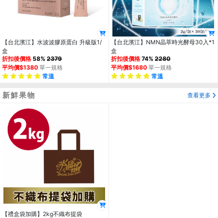
【台北濱江】水波波膠原蛋白 升級版1/
【台北濱江】NMN晶萃時光酵母30入*1
盒
盒
折扣後價格
58%
2379
折扣後價格
74%
2280
平均價$1380
單一規格
平均價$1680
單一規格
常溫
常溫
新鮮果物
查看更多
【禮盒袋加購】2kg不織布提袋