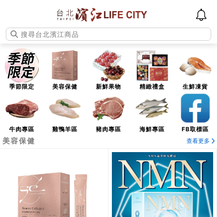
季節限定
美容保健
新鮮果物
精緻禮盒
生鮮凍貨
牛肉專區
雞鴨羊區
豬肉專區
海鮮專區
FB取標區
美容保健
查看更多