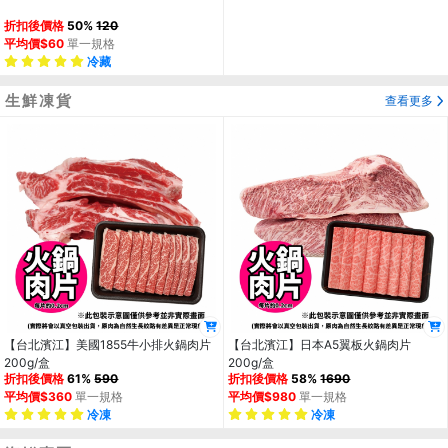
折扣後價格
50%
120
平均價$60
單一規格
冷藏
生鮮凍貨
查看更多
【台北濱江】美國1855牛小排火鍋肉片
【台北濱江】日本A5翼板火鍋肉片
200g/盒
200g/盒
折扣後價格
61%
590
折扣後價格
58%
1690
平均價$360
單一規格
平均價$980
單一規格
冷凍
冷凍