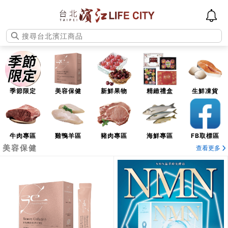
季節限定
美容保健
新鮮果物
精緻禮盒
生鮮凍貨
牛肉專區
雞鴨羊區
豬肉專區
海鮮專區
FB取標區
美容保健
查看更多