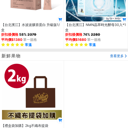
【台北濱江】水波波膠原蛋白 升級版1/
【台北濱江】NMN晶萃時光酵母30入*1
盒
盒
折扣後價格
58%
2379
折扣後價格
74%
2280
平均價$1380
單一規格
平均價$1680
單一規格
常溫
常溫
新鮮果物
查看更多
【禮盒袋加購】2kg不織布提袋