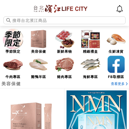
季節限定
美容保健
新鮮果物
精緻禮盒
生鮮凍貨
牛肉專區
雞鴨羊區
豬肉專區
海鮮專區
FB取標區
美容保健
查看更多