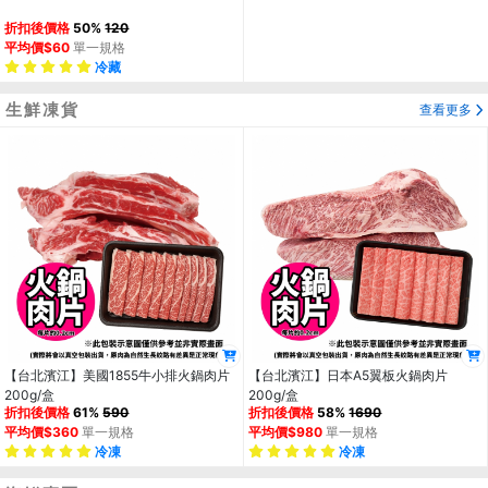
折扣後價格
50%
120
平均價$60
單一規格
冷藏
生鮮凍貨
查看更多
【台北濱江】美國1855牛小排火鍋肉片
【台北濱江】日本A5翼板火鍋肉片
200g/盒
200g/盒
折扣後價格
61%
590
折扣後價格
58%
1690
平均價$360
單一規格
平均價$980
單一規格
冷凍
冷凍