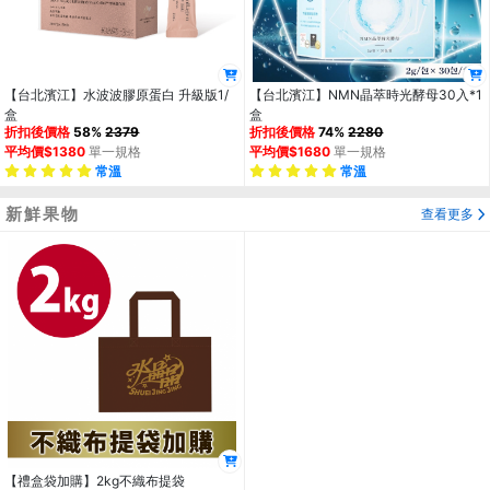
【台北濱江】水波波膠原蛋白 升級版1/
【台北濱江】NMN晶萃時光酵母30入*1
盒
盒
折扣後價格
58%
2379
折扣後價格
74%
2280
平均價$1380
單一規格
平均價$1680
單一規格
常溫
常溫
新鮮果物
查看更多
【禮盒袋加購】2kg不織布提袋